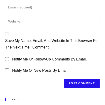
Name
Enter
Or
Your
Username
Email
Enter
To
Address
Your
Comment
To
Website
Comment
URL
Save My Name, Email, And Website In This Browser For
(optional)
The Next Time I Comment.
Notify Me Of Follow-Up Comments By Email.
Notify Me Of New Posts By Email.
Search