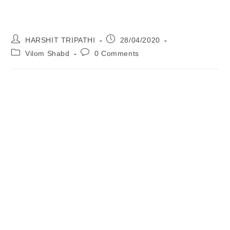
Post
Post
HARSHIT TRIPATHI
28/04/2020
Author:
Published:
Post
Post
Vilom Shabd
0 Comments
Category:
Comments: