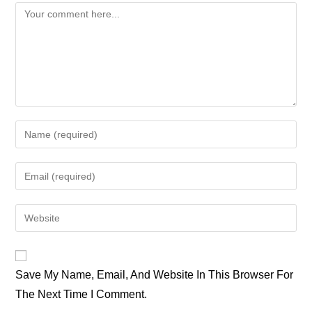
Comment
Enter
Your
Name
Enter
Or
Your
Username
Email
Enter
To
Address
Your
Comment
To
Website
Comment
URL
Save My Name, Email, And Website In This Browser For
(optional)
The Next Time I Comment.