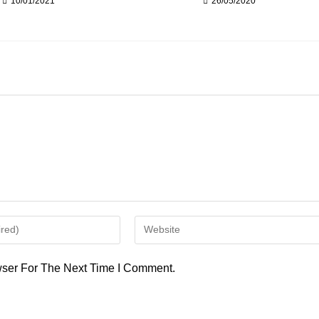
10/01/2021
26/05/2020
Enter
Your
Website
ser For The Next Time I Comment.
URL
(optional)