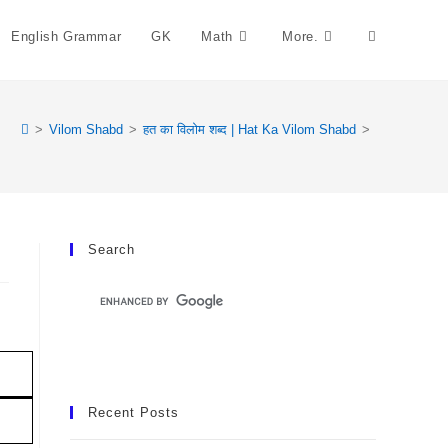
English Grammar
GK
Math
More.
Toggle
Website
>
Vilom Shabd
>
हत का विलोम शब्द | Hat Ka Vilom Shabd
>
Search
Search
Recent Posts