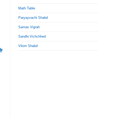
Math Table
Paryayvachi Shabd
Samas Vigrah
Sandhi Vichchhed
Vilom Shabd
के