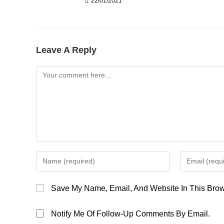
22/01/2021
Leave A Reply
Comment
Enter
Enter
Your
Your
Name
Email
Save My Name, Email, And Website In This Brow
Or
Address
Username
To
Notify Me Of Follow-Up Comments By Email.
To
Comment