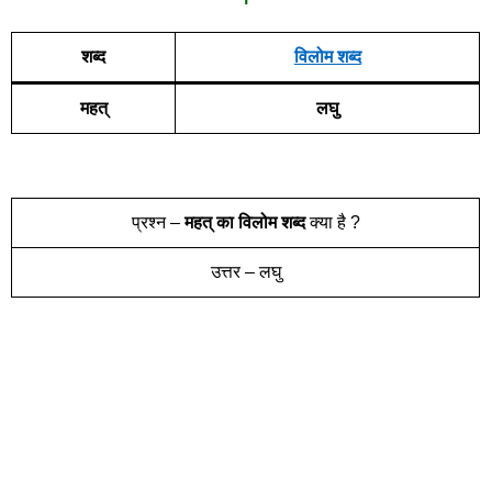
शब्द
विलोम शब्द
महत्
लघु
प्रश्न –
महत्
का विलोम शब्द
क्या है ?
उत्तर – लघु