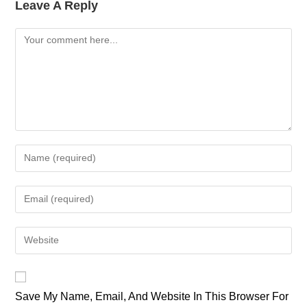
Leave A Reply
Comment
Enter
Your
Name
Enter
Or
Your
Username
Email
Enter
To
Address
Your
Comment
To
Website
Comment
URL
Save My Name, Email, And Website In This Browser For
(optional)