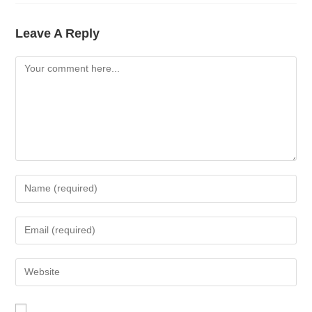
Leave A Reply
Comment
Enter
Your
Name
Enter
Or
Your
Username
Email
Enter
To
Address
Your
Comment
To
Website
Comment