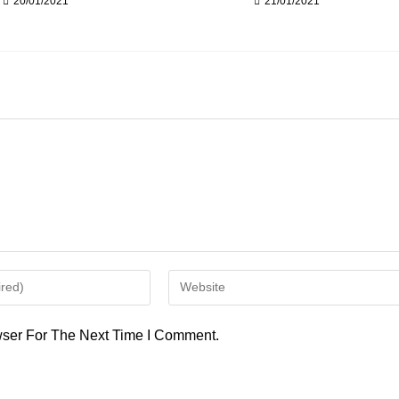
20/01/2021
21/01/2021
Enter
Your
Website
ser For The Next Time I Comment.
URL
(optional)