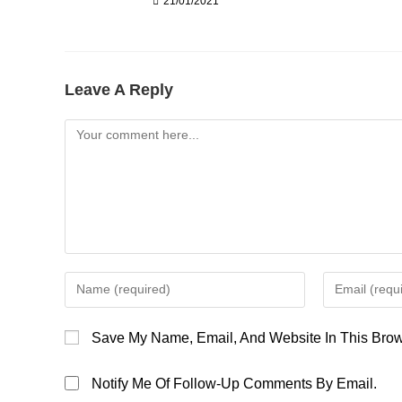
21/01/2021
Leave A Reply
Comment
Enter
Enter
Your
Your
Name
Email
Save My Name, Email, And Website In This Brow
Or
Address
Username
To
Notify Me Of Follow-Up Comments By Email.
To
Comment