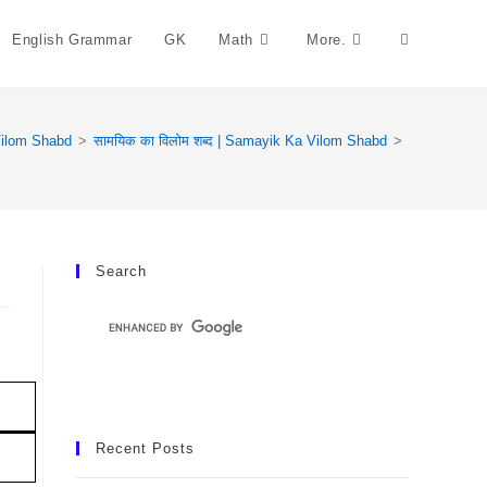
English Grammar
GK
Math
More.
Toggle
Website
ilom Shabd
>
सामयिक का विलोम शब्द | Samayik Ka Vilom Shabd
>
Search
Search
Recent Posts