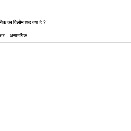
यिक
का विलोम शब्द
क्या है ?
त्तर – असामयिक