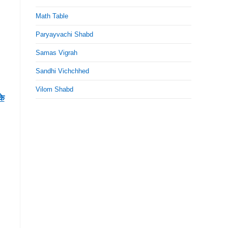
Math Table
Paryayvachi Shabd
Samas Vigrah
Sandhi Vichchhed
Vilom Shabd
के