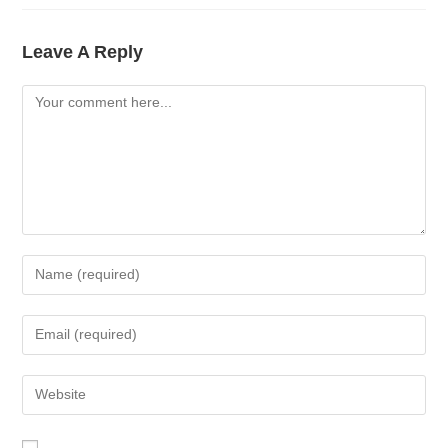
Leave A Reply
Comment
Enter
Your
Name
Enter
Or
Your
Username
Email
Enter
To
Address
Your
Comment
To
Website