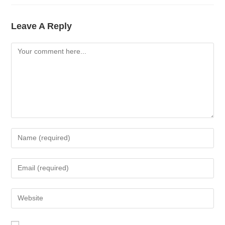
Leave A Reply
Comment
Enter
Your
Name
Enter
Or
Your
Username
Email
Enter
To
Address
Your
Comment
To
Website