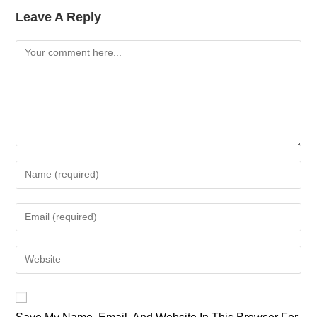
Leave A Reply
Comment
Enter
Your
Name
Enter
Or
Your
Username
Email
Enter
To
Address
Your
Comment
To
Website
Comment
URL