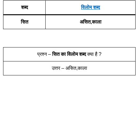
शब्द
विलोम शब्द
सित
असित,काला
प्रश्न –
सित
का विलोम शब्द
क्या है ?
उत्तर – असित,काला