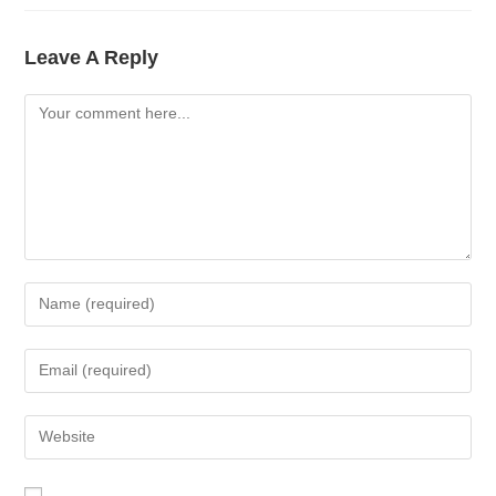
Leave A Reply
Comment
Enter
Your
Name
Enter
Or
Your
Username
Email
Enter
To
Address
Your
Comment
To
Website