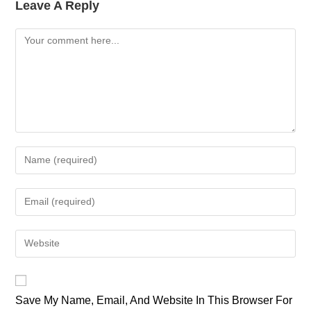
Leave A Reply
Comment
Enter
Your
Name
Enter
Or
Your
Username
Email
Enter
To
Address
Your
Comment
To
Website
Comment
URL
Save My Name, Email, And Website In This Browser For
(optional)