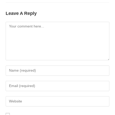
Leave A Reply
Comment
Enter
Your
Name
Enter
Or
Your
Username
Email
Enter
To
Address
Your
Comment
To
Website