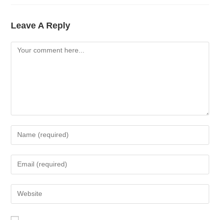
Leave A Reply
Comment
Enter
Your
Name
Enter
Or
Your
Username
Email
Enter
To
Address
Your
Comment
To
Website