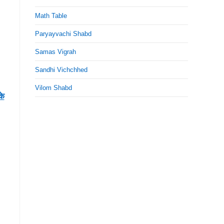
Math Table
Paryayvachi Shabd
Samas Vigrah
Sandhi Vichchhed
Vilom Shabd
के