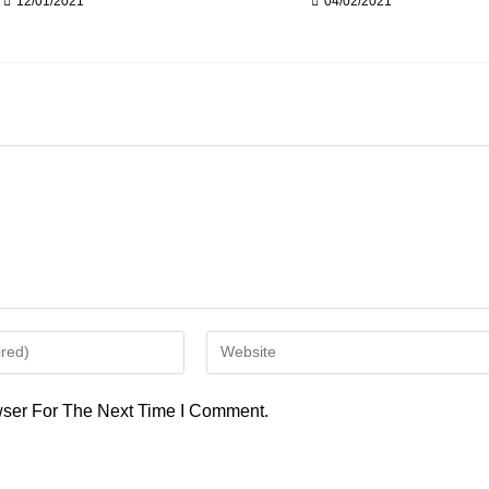
12/01/2021
04/02/2021
Enter
Your
Website
ser For The Next Time I Comment.
URL
(optional)