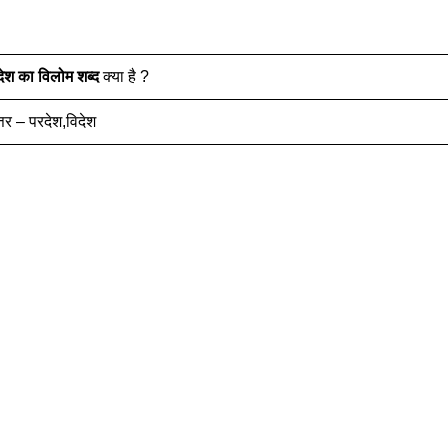
देश
का विलोम शब्द
क्या है ?
्तर – परदेश,विदेश