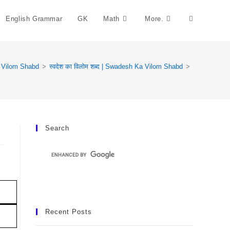
English Grammar
GK
Math
More.
Toggle
Website
Vilom Shabd
>
स्वदेश का विलोम शब्द | Swadesh Ka Vilom Shabd
>
Search
Search
Recent Posts