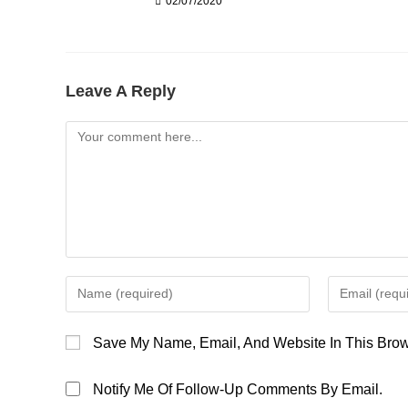
02/07/2020
Leave A Reply
Comment
Enter
Enter
Your
Your
Name
Email
Save My Name, Email, And Website In This Brow
Or
Address
Username
To
Notify Me Of Follow-Up Comments By Email.
To
Comment