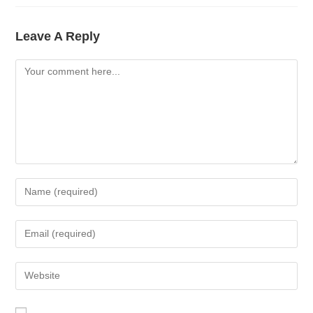
Leave A Reply
Comment
Enter
Your
Name
Enter
Or
Your
Username
Email
Enter
To
Address
Your
Comment
To
Website