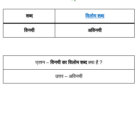
शब्द
विलोम शब्द
विनयी
अविनयी
प्रश्न –
विनयी
का विलोम शब्द
क्या है ?
उत्तर – अविनयी