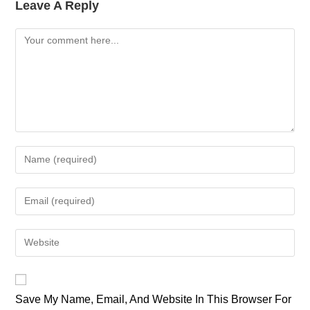
Leave A Reply
Comment
Enter
Your
Name
Enter
Or
Your
Username
Email
Enter
To
Address
Your
Comment
To
Website
Comment
URL
Save My Name, Email, And Website In This Browser For
(optional)