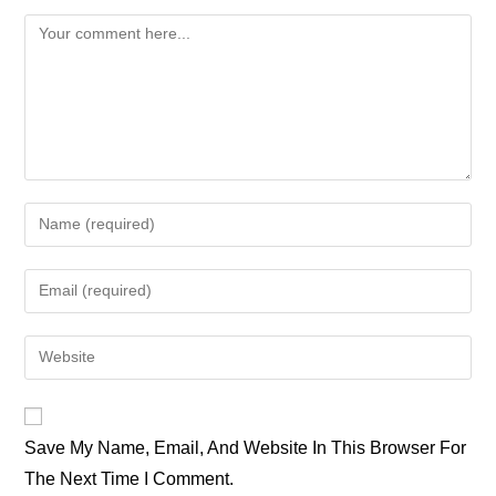
Comment
Enter
Your
Name
Enter
Or
Your
Username
Email
Enter
To
Address
Your
Comment
To
Website
Comment
URL
Save My Name, Email, And Website In This Browser For
(optional)
The Next Time I Comment.