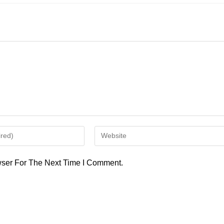
Enter
Your
Website
ser For The Next Time I Comment.
URL
(optional)