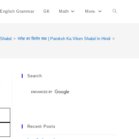
English Grammar
GK
Math
More.
Toggle
Website
 Shabd
>
परोक्ष का विलोम शब्द | Paroksh Ka Vilom Shabd In Hindi
>
Search
Search
Recent Posts