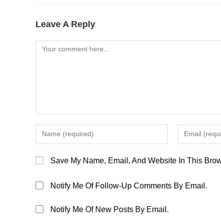
Leave A Reply
Comment
Enter
Enter
Your
Your
Name
Email
Save My Name, Email, And Website In This Brow
Or
Address
Username
To
Notify Me Of Follow-Up Comments By Email.
To
Comment
Comment
Notify Me Of New Posts By Email.