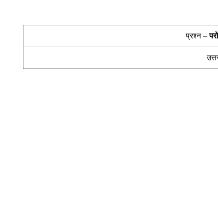
प्रश्न –
परो
उत्