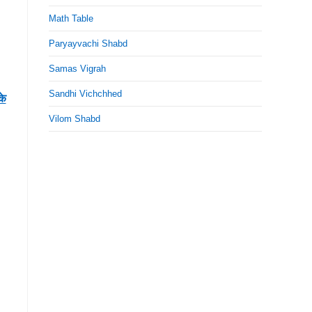
Math Table
Paryayvachi Shabd
Samas Vigrah
Sandhi Vichchhed
के
Vilom Shabd